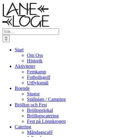
Fortsätt
till
innehållet
Sök
efter:
Start
Om Oss
Historik
Aktiviteter
Femkamp
Fotbollsgolf
Utflyksmål
Boende
Stugor
Ställplats / Camping
Bröllop och Fest
Bröllopslokal
Bröllopscatering
Fest på Lönnkrogen
Catering
Måndagscafé