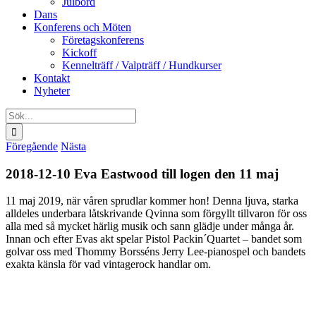
Julbord
Dans
Konferens och Möten
Företagskonferens
Kickoff
Kennelträff / Valpträff / Hundkurser
Kontakt
Nyheter
Sök
efter:
Föregående
Nästa
2018-12-10 Eva Eastwood till logen den 11 maj
11 maj 2019, när våren sprudlar kommer hon! Denna ljuva, starka
alldeles underbara låtskrivande Qvinna som förgyllt tillvaron för oss
alla med så mycket härlig musik och sann glädje under många år.
Innan och efter Evas akt spelar Pistol Packin´Quartet – bandet som
golvar oss med Thommy Borsséns Jerry Lee-pianospel och bandets
exakta känsla för vad vintagerock handlar om.