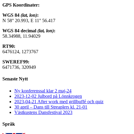
GPS Koordinater:
WGS 84
(lat, lon)
:
N 58° 20.993, E 11° 56.417
WGS 84 decimal
(lat, lon)
:
58.34988, 11.94029
RT90:
6476124, 1273767
SWEREF99:
6471736, 320949
Senaste Nytt
Ny konferenssal klar 2 maj-24
2023-12-02 Julbord på Lönnkrogen
2023-04-21 After work med grillbuffé och quiz
30 april – Dans till Streaplers kl. 21-01
Västkustens Dansfestival 2023
Språk