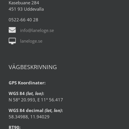
Kasebuane 284
451 93 Uddevalla
0522-66 40 28
info@laneloge.se
laneloge.se
VÄGBESKRIVNING
GPS Koordinater:
WGS 84
(lat, lon)
:
N 58° 20.993, E 11° 56.417
WGS 84 decimal
(lat, lon)
:
58.34988, 11.94029
RT90: