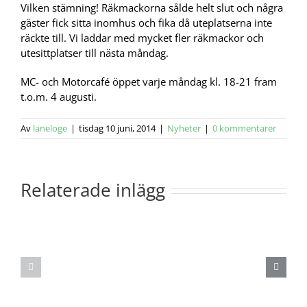
Vilken stämning! Räkmackorna sålde helt slut och några
gäster fick sitta inomhus och fika då uteplatserna inte
räckte till. Vi laddar med mycket fler räkmackor och
utesittplatser till nästa måndag.
MC- och Motorcafé öppet varje måndag kl. 18-21 fram
t.o.m. 4 augusti.
Av
laneloge
|
tisdag 10 juni, 2014
|
Nyheter
|
0 kommentarer
Relaterade inlägg
Ny
2023-
konferenssal
12-
klar
02
2
Julbord