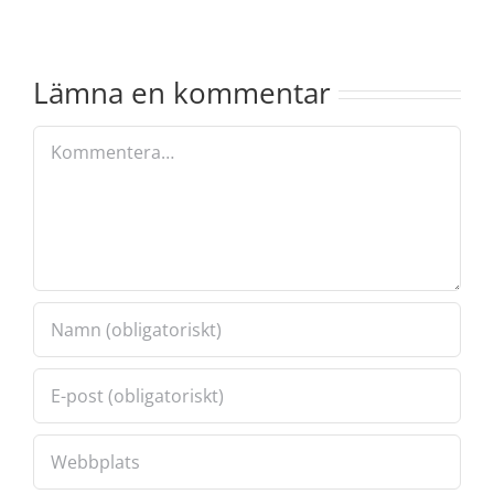
maj-
på
24
Lönnkrogen
Lämna en kommentar
Kommentar