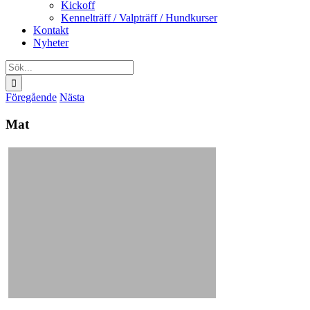
Kickoff
Kennelträff / Valpträff / Hundkurser
Kontakt
Nyheter
Sök
efter:
Föregående
Nästa
Mat