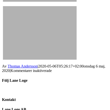
Av
Thomas Andersson
|
2020-05-06T05:26:17+02:00
onsdag 6 maj,
för
2020
|
Kommentarer inaktiverade
Mat
Följ Lane Loge
Kontakt
Lane Loge AB