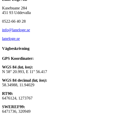
Kasebuane 284
451 93 Uddevalla
0522-66 40 28
info@laneloge.se
laneloge.se
Vägbeskrivning
GPS Koordinater:
WGS 84
(lat, lon)
:
N 58° 20.993, E 11° 56.417
WGS 84 decimal
(lat, lon)
:
58.34988, 11.94029
RT90:
6476124, 1273767
SWEREF99:
6471736, 320949