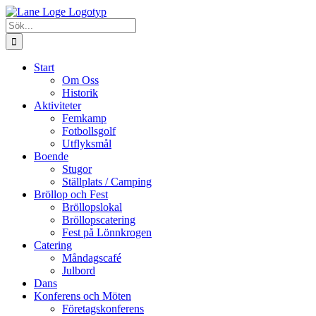
Fortsätt
till
Sök
innehållet
efter:
Start
Om Oss
Historik
Aktiviteter
Femkamp
Fotbollsgolf
Utflyksmål
Boende
Stugor
Ställplats / Camping
Bröllop och Fest
Bröllopslokal
Bröllopscatering
Fest på Lönnkrogen
Catering
Måndagscafé
Julbord
Dans
Konferens och Möten
Företagskonferens