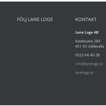
FÖLJ LANE LOGE
KONTAKT
Lane Loge AB
Kasebuane 284
451 93 Uddevalla
0522-66 40 28
info@laneloge.se
laneloge.se