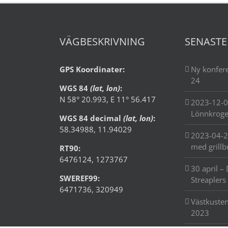
VÄGBESKRIVNING
SENASTE
GPS Koordinater:
Ny konfere
24
WGS 84
(lat, lon)
:
N 58° 20.993, E 11° 56.417
2023-12-0
Lönnkrog
WGS 84 decimal
(lat, lon)
:
58.34988, 11.94029
2023-04-2
med grillb
RT90:
6476124, 1273767
30 april – 
SWEREF99:
Streaplers
6471736, 320949
Västkusten
2023