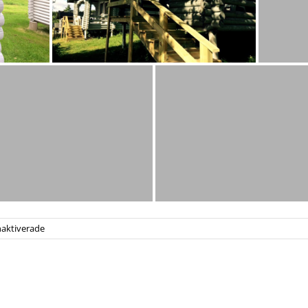
för
aktiverade
Boende