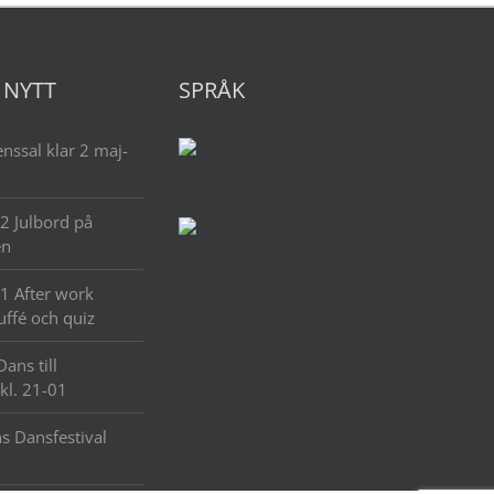
 NYTT
SPRÅK
nssal klar 2 maj-
2 Julbord på
en
1 After work
uffé och quiz
Dans till
 kl. 21-01
s Dansfestival