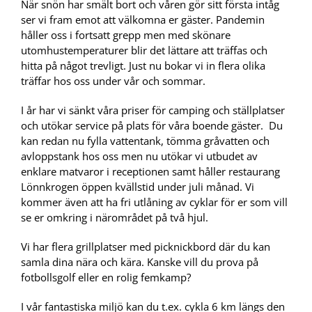
När snön har smält bort och våren gör sitt första intåg
ser vi fram emot att välkomna er gäster. Pandemin
håller oss i fortsatt grepp men med skönare
utomhustemperaturer blir det lättare att träffas och
hitta på något trevligt. Just nu bokar vi in flera olika
träffar hos oss under vår och sommar.
I år har vi sänkt våra priser för camping och ställplatser
och utökar service på plats för våra boende gäster. Du
kan redan nu fylla vattentank, tömma gråvatten och
avloppstank hos oss men nu utökar vi utbudet av
enklare matvaror i receptionen samt håller restaurang
Lönnkrogen öppen kvällstid under juli månad. Vi
kommer även att ha fri utlåning av cyklar för er som vill
se er omkring i närområdet på två hjul.
Vi har flera grillplatser med picknickbord där du kan
samla dina nära och kära. Kanske vill du prova på
fotbollsgolf eller en rolig femkamp?
I vår fantastiska miljö kan du t.ex. cykla 6 km längs den