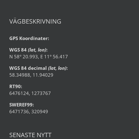
VÄGBESKRIVNING
GPS Koordinater:
WGS 84
(lat, lon)
:
N 58° 20.993, E 11° 56.417
WGS 84 decimal
(lat, lon)
:
58.34988, 11.94029
RT90:
6476124, 1273767
SWEREF99:
6471736, 320949
SENASTE NYTT